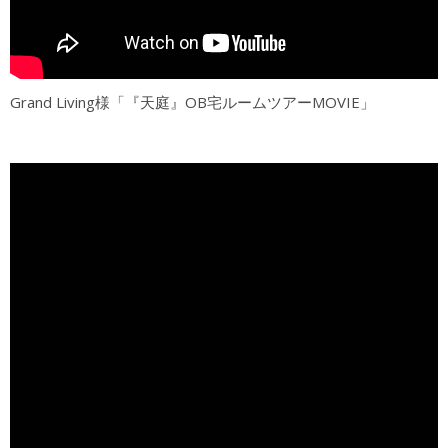
Grand Living様「『天庭』OB宅ルームツアーMOVIE」