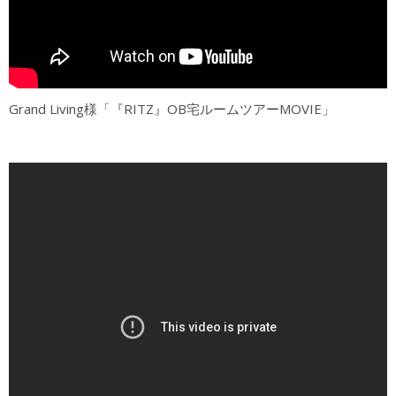
Grand Living様「『RITZ』OB宅ルームツアーMOVIE」